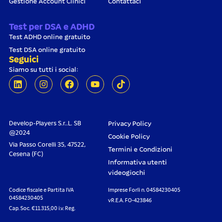
Gestione Account Clinici
Contattaci
Test per DSA e ADHD
Test ADHD online gratuito
Test DSA online gratuito
Seguici
Siamo su tutti i social:
Develop-Players S.r..L. SB
Privacy Policy
@2024
Cookie Policy
Via Passo Corelli 35, 47522,
Termini e Condizioni
Cesena (FC)
Informativa utenti
videogiochi
Codice fiscale e Partita IVA
Imprese Forlì n. 04584230405
04584230405
vR.E.A. FO-423846
Cap. Soc. €11.315,00 i.v. Reg.