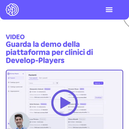
I videogiochi
Test ADHD e DSA
LOGIN PIATTAFO
VIDEO
Guarda la demo della
piattaforma per clinici di
Develop-Players