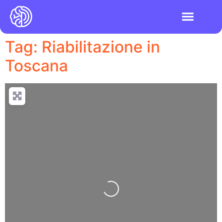
I videogiochi
Test ADHD e DSA
LOGIN PIATTAFO
Tag: Riabilitazione in
Toscana
Loading...