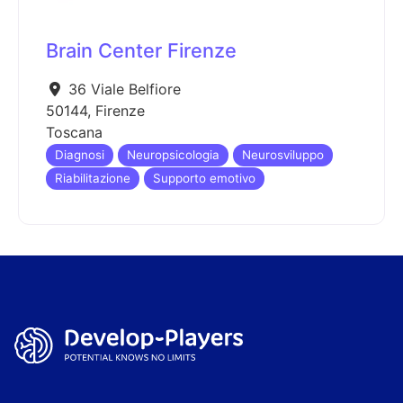
Brain Center Firenze
36 Viale Belfiore
50144
,
Firenze
Toscana
Diagnosi
Neuropsicologia
Neurosviluppo
Riabilitazione
Supporto emotivo