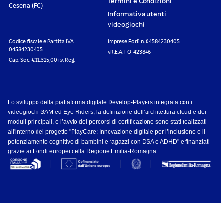
Termini e Condizioni
Cesena (FC)
Informativa utenti
videogiochi
Codice fiscale e Partita IVA
Imprese Forlì n. 04584230405
04584230405
vR.E.A. FO-423846
Cap. Soc. €11.315,00 i.v. Reg.
Lo sviluppo della piattaforma digitale Develop-Players integrata con i
videogiochi SAM ed Eye-Riders, la definizione dell’architettura cloud e dei
moduli principali, e l’avvio dei percorsi di certificazione sono stati realizzati
all'interno del progetto "PlayCare: Innovazione digitale per l’inclusione e il
potenziamento cognitivo di bambini e ragazzi con DSA e ADHD" e finanziati
grazie ai Fondi europei della Regione Emilia-Romagna