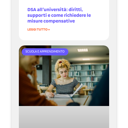
DSA all’università: diritti,
supporti e come richiedere le
misure compensative
LEGGI TUTTO »
SCUOLA E APPRENDIMENTO