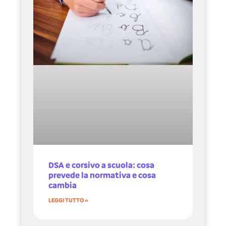
DSA e corsivo a scuola: cosa
prevede la normativa e cosa
cambia
LEGGI TUTTO »