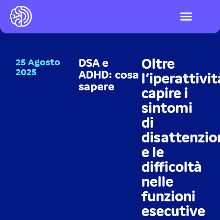
I videogiochi
Test ADHD e DSA
LOGIN PIATTAFO
Oltre
25 Agosto
DSA e
2025
ADHD: cosa
l’iperattivit
sapere
capire i
sintomi
di
disattenzio
e le
difficoltà
nelle
funzioni
esecutive