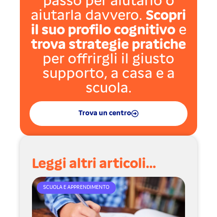
passo per aiutarlo o
aiutarla davvero.
Scopri
il suo profilo cognitivo
e
trova strategie pratiche
per offrirgli il giusto
supporto, a casa e a
scuola.
Trova un centro
Leggi altri articoli...
SCUOLA E APPRENDIMENTO