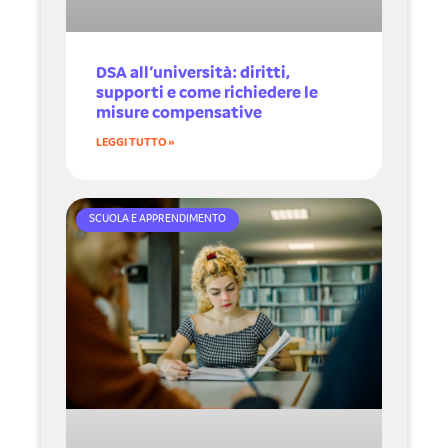
DSA all’università: diritti,
supporti e come richiedere le
misure compensative
LEGGI TUTTO »
SCUOLA E APPRENDIMENTO