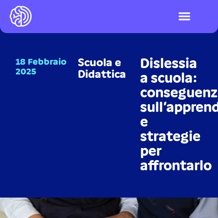
I videogiochi
Test ADHD e DSA
LOGIN PIATTAFO
Dislessia
18 Febbraio
Scuola e
2025
Didattica
a scuola:
conseguenz
sull’appre
e
strategie
per
affrontarlo