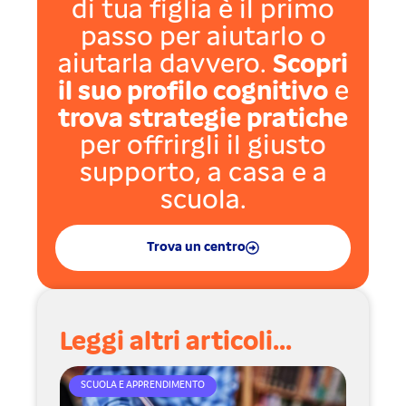
di tua figlia è il primo
passo per aiutarlo o
aiutarla davvero.
Scopri
il suo profilo cognitivo
e
trova strategie pratiche
per offrirgli il giusto
supporto, a casa e a
scuola.
Trova un centro
Leggi altri articoli...
SCUOLA E APPRENDIMENTO