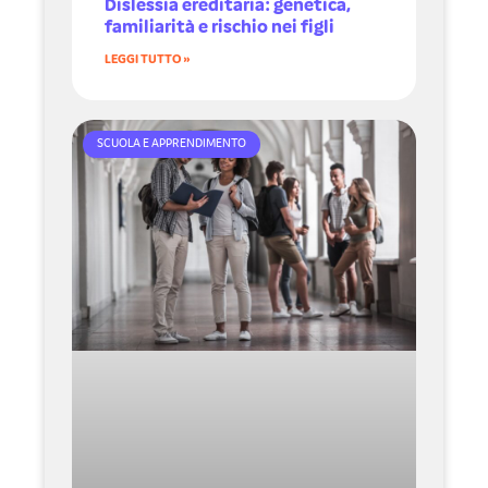
Dislessia ereditaria: genetica,
familiarità e rischio nei figli
LEGGI TUTTO »
SCUOLA E APPRENDIMENTO