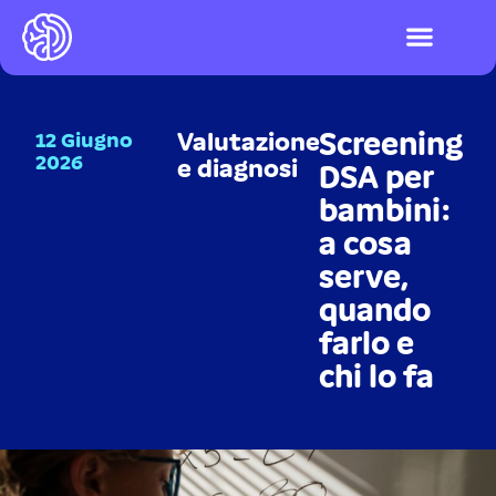
I videogiochi
Test ADHD e DSA
LOGIN PIATTAFO
Screening
12 Giugno
Valutazione
2026
e diagnosi
DSA per
bambini:
a cosa
serve,
quando
farlo e
chi lo fa