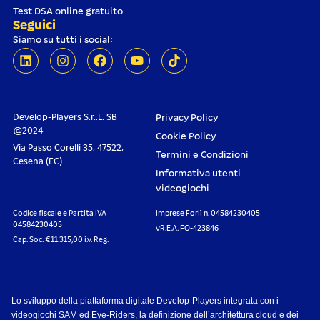
Test DSA online gratuito
Seguici
Siamo su tutti i social:
Develop-Players S.r..L. SB
Privacy Policy
@2024
Cookie Policy
Via Passo Corelli 35, 47522,
Termini e Condizioni
Cesena (FC)
Informativa utenti
videogiochi
Codice fiscale e Partita IVA
Imprese Forlì n. 04584230405
04584230405
vR.E.A. FO-423846
Cap. Soc. €11.315,00 i.v. Reg.
Lo sviluppo della piattaforma digitale Develop-Players integrata con i
videogiochi SAM ed Eye-Riders, la definizione dell’architettura cloud e dei