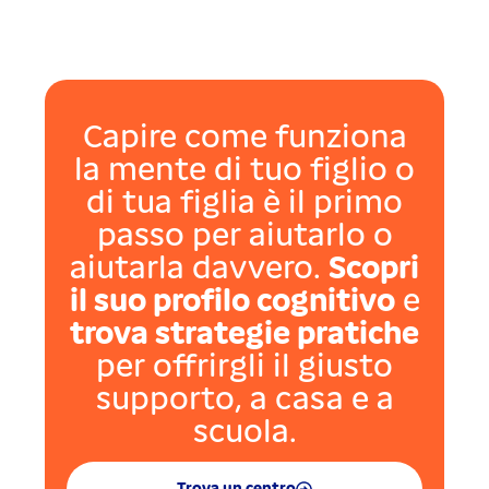
Capire come funziona
la mente di tuo figlio o
di tua figlia è il primo
passo per aiutarlo o
aiutarla davvero.
Scopri
il suo profilo cognitivo
e
trova strategie pratiche
per offrirgli il giusto
supporto, a casa e a
scuola.