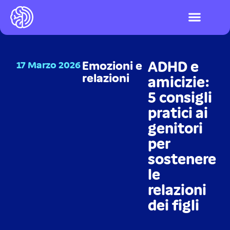
I videogiochi
Test ADHD e DSA
LOGIN PIATTAFO
ADHD e
17 Marzo 2026
Emozioni e
relazioni
amicizie:
5 consigli
pratici ai
genitori
per
sostenere
le
relazioni
dei figli