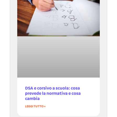
DSA e corsivo a scuola: cosa
prevede la normativa e cosa
cambia
LEGGI TUTTO »