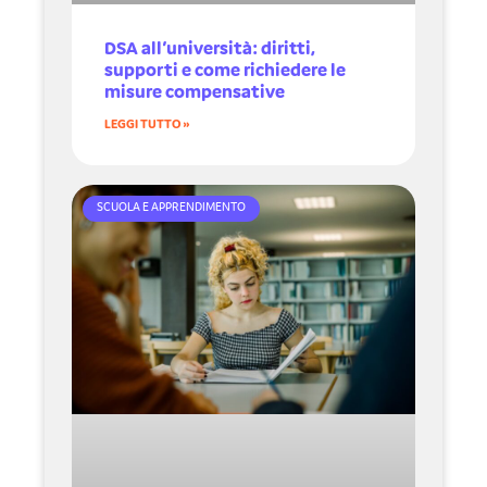
DSA all’università: diritti,
supporti e come richiedere le
misure compensative
LEGGI TUTTO »
SCUOLA E APPRENDIMENTO