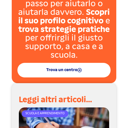
passo per aiutarlo o
aiutarla davvero.
Scopri
il suo profilo cognitivo
e
trova strategie pratiche
per offrirgli il giusto
supporto, a casa e a
scuola.
Trova un centro
Leggi altri articoli...
SCUOLA E APPRENDIMENTO