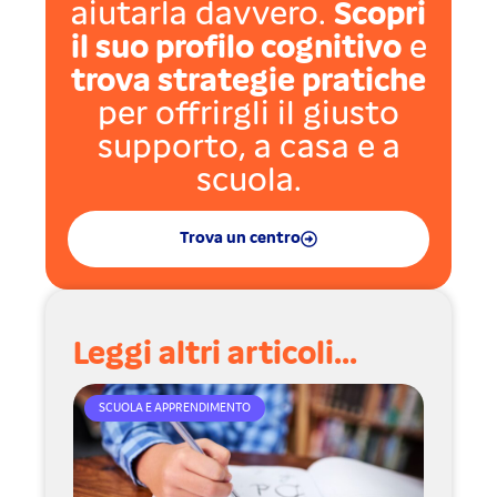
aiutarla davvero.
Scopri
il suo profilo cognitivo
e
trova strategie pratiche
per offrirgli il giusto
supporto, a casa e a
scuola.
Trova un centro
Leggi altri articoli...
SCUOLA E APPRENDIMENTO