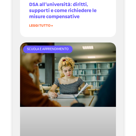
DSA all’università: diritti,
supporti e come richiedere le
misure compensative
LEGGI TUTTO »
SCUOLA E APPRENDIMENTO