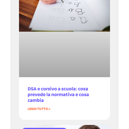
DSA e corsivo a scuola: cosa
prevede la normativa e cosa
cambia
LEGGI TUTTO »