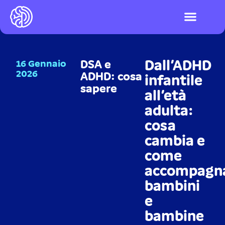
I videogiochi
Test ADHD e DSA
LOGIN PIATTAFO
Dall’ADHD
16 Gennaio
DSA e
2026
ADHD: cosa
infantile
sapere
all’età
adulta:
cosa
cambia e
come
accompagn
bambini
e
bambine