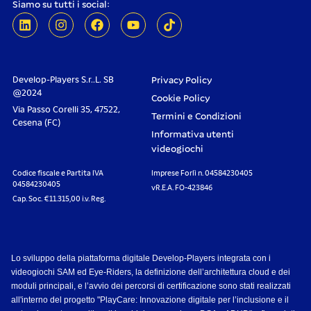
Siamo su tutti i social:
Develop-Players S.r..L. SB
Privacy Policy
@2024
Cookie Policy
Via Passo Corelli 35, 47522,
Termini e Condizioni
Cesena (FC)
Informativa utenti
videogiochi
Codice fiscale e Partita IVA
Imprese Forlì n. 04584230405
04584230405
vR.E.A. FO-423846
Cap. Soc. €11.315,00 i.v. Reg.
Lo sviluppo della piattaforma digitale Develop-Players integrata con i
videogiochi SAM ed Eye-Riders, la definizione dell’architettura cloud e dei
moduli principali, e l’avvio dei percorsi di certificazione sono stati realizzati
all'interno del progetto "PlayCare: Innovazione digitale per l’inclusione e il