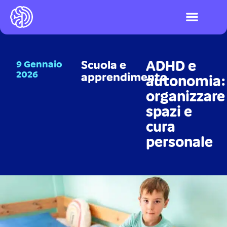
I videogiochi
Test ADHD e DSA
LOGIN PIATTAFO
ADHD e
9 Gennaio
Scuola e
2026
apprendimento
autonomia:
organizzare
spazi e
cura
personale