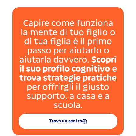
Capire come funziona
la mente di tuo figlio o
di tua figlia è il primo
passo per aiutarlo o
aiutarla davvero.
Scopri
il suo profilo cognitivo
e
trova strategie pratiche
per offrirgli il giusto
supporto, a casa e a
scuola.
Trova un centro