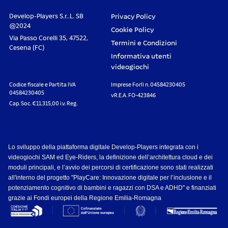
Develop-Players S.r..L. SB
Privacy Policy
@2024
Cookie Policy
Via Passo Corelli 35, 47522,
Termini e Condizioni
Cesena (FC)
Informativa utenti
videogiochi
Codice fiscale e Partita IVA
Imprese Forlì n. 04584230405
04584230405
vR.E.A. FO-423846
Cap. Soc. €11.315,00 i.v. Reg.
Lo sviluppo della piattaforma digitale Develop-Players integrata con i
videogiochi SAM ed Eye-Riders, la definizione dell’architettura cloud e dei
moduli principali, e l’avvio dei percorsi di certificazione sono stati realizzati
all'interno del progetto "PlayCare: Innovazione digitale per l’inclusione e il
potenziamento cognitivo di bambini e ragazzi con DSA e ADHD" e finanziati
grazie ai Fondi europei della Regione Emilia-Romagna