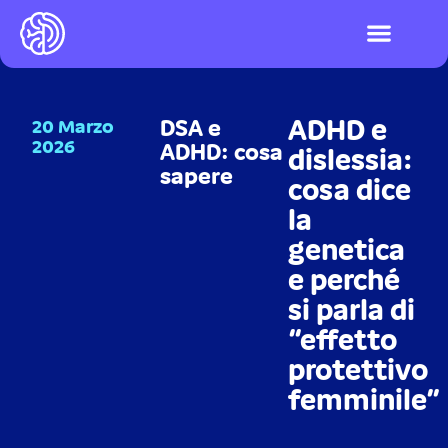
I videogiochi
Test ADHD e DSA
LOGIN PIATTAFO
ADHD e
20 Marzo
DSA e
2026
ADHD: cosa
dislessia:
sapere
cosa dice
la
genetica
e perché
si parla di
“effetto
protettivo
femminile”