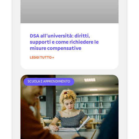
DSA all’università: diritti,
supporti e come richiedere le
misure compensative
LEGGI TUTTO »
SCUOLA E APPRENDIMENTO