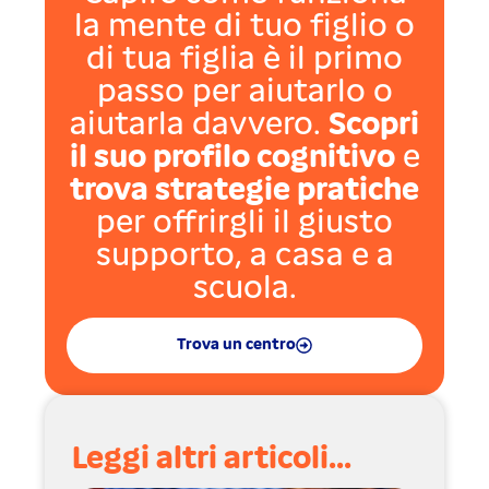
la mente di tuo figlio o
di tua figlia è il primo
passo per aiutarlo o
aiutarla davvero.
Scopri
il suo profilo cognitivo
e
trova strategie pratiche
per offrirgli il giusto
supporto, a casa e a
scuola.
Trova un centro
Leggi altri articoli...