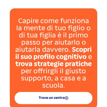
Capire come funziona
la mente di tuo figlio o
di tua figlia è il primo
passo per aiutarlo o
aiutarla davvero.
Scopri
il suo profilo cognitivo
e
trova strategie pratiche
per offrirgli il giusto
supporto, a casa e a
scuola.
Trova un centro