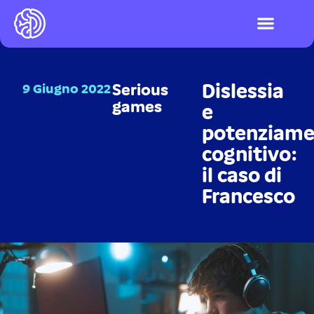
I videogiochi
Test ADHD e DSA
LOGIN PIATTAFO
Dislessia
9 Giugno 2022
Serious
games
e
potenziame
cognitivo:
il caso di
Francesco