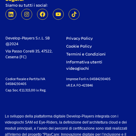
Siamo su tutti i social:
Develop-Players S.r..L. SB
Privacy Policy
@2024
Cookie Policy
Via Passo Corelli 35, 47522,
Termini e Condizioni
Cesena (FC)
Informativa utenti
videogiochi
Codice fiscale e Partita IVA
Imprese Forlì n. 04584230405
04584230405
vR.E.A. FO-423846
Cap. Soc. €11.315,00 i.v. Reg.
Lo sviluppo della piattaforma digitale Develop-Players integrata con i
videogiochi SAM ed Eye-Riders, la definizione dell’architettura cloud e dei
moduli principali, e l’avvio dei percorsi di certificazione sono stati realizzati
all'interno del progetto "PlayCare: Innovazione digitale per l’inclusione e il