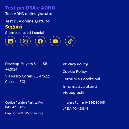
Test per DSA e ADHD
Test ADHD online gratuito
Test DSA online gratuito
Seguici
Siamo su tutti i social:
Develop-Players S.r..L. SB
Privacy Policy
@2024
Cookie Policy
Via Passo Corelli 35, 47522,
Termini e Condizioni
Cesena (FC)
Informativa utenti
videogiochi
Codice fiscale e Partita IVA
Imprese Forlì n. 04584230405
04584230405
vR.E.A. FO-423846
Cap. Soc. €11.315,00 i.v. Reg.