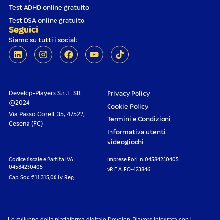
Test ADHD online gratuito
Test DSA online gratuito
Seguici
Siamo su tutti i social:
Develop-Players S.r..L. SB
Privacy Policy
@2024
Cookie Policy
Via Passo Corelli 35, 47522,
Termini e Condizioni
Cesena (FC)
Informativa utenti
videogiochi
Codice fiscale e Partita IVA
Imprese Forlì n. 04584230405
04584230405
vR.E.A. FO-423846
Cap. Soc. €11.315,00 i.v. Reg.
Lo sviluppo della piattaforma digitale Develop-Players integrata con i