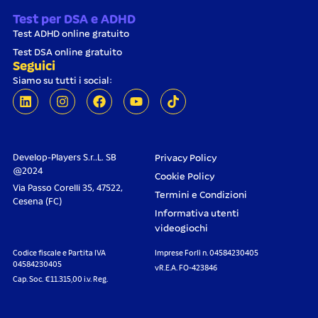
Test per DSA e ADHD
Test ADHD online gratuito
Test DSA online gratuito
Seguici
Siamo su tutti i social:
Develop-Players S.r..L. SB
Privacy Policy
@2024
Cookie Policy
Via Passo Corelli 35, 47522,
Termini e Condizioni
Cesena (FC)
Informativa utenti
videogiochi
Codice fiscale e Partita IVA
Imprese Forlì n. 04584230405
04584230405
vR.E.A. FO-423846
Cap. Soc. €11.315,00 i.v. Reg.