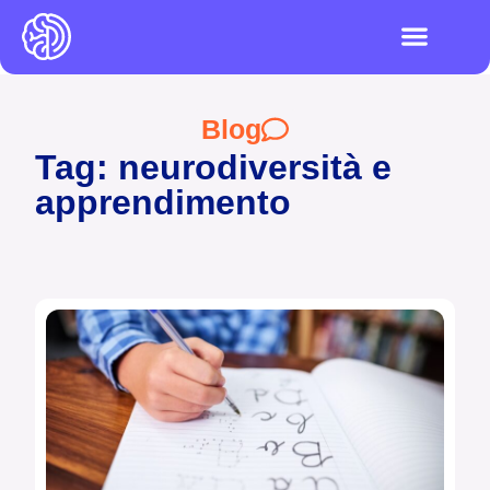
I videogiochi
Test ADHD e DSA
LOGIN PIATTAFO
Blog
Tag: neurodiversità e
apprendimento