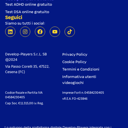
Test ADHD online gratuito
Test DSA online gratuito
Seguici
Siamo su tutti i social:
Develop-Players S.r..L. SB
Privacy Policy
@2024
Cookie Policy
Via Passo Corelli 35, 47522,
Termini e Condizioni
Cesena (FC)
Informativa utenti
videogiochi
Codice fiscale e Partita IVA
Imprese Forlì n. 04584230405
04584230405
vR.E.A. FO-423846
Cap. Soc. €11.315,00 i.v. Reg.
Lo sviluppo della piattaforma digitale Develop-Players integrata con i