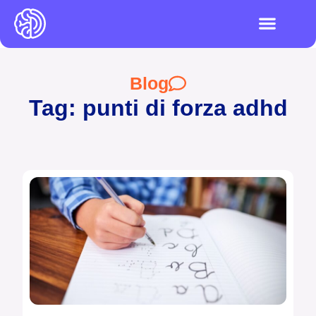
I videogiochi
Test ADHD e DSA
LOGIN PIATTAFO
Blog
Tag: punti di forza adhd