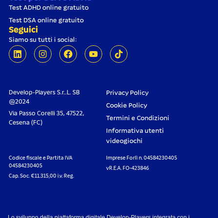
Test ADHD online gratuito
Test DSA online gratuito
Seguici
Siamo su tutti i social:
Develop-Players S.r..L. SB
Privacy Policy
@2024
Cookie Policy
Via Passo Corelli 35, 47522,
Termini e Condizioni
Cesena (FC)
Informativa utenti
videogiochi
Codice fiscale e Partita IVA
Imprese Forlì n. 04584230405
04584230405
vR.E.A. FO-423846
Cap. Soc. €11.315,00 i.v. Reg.
Lo sviluppo della piattaforma digitale Develop-Players integrata con i