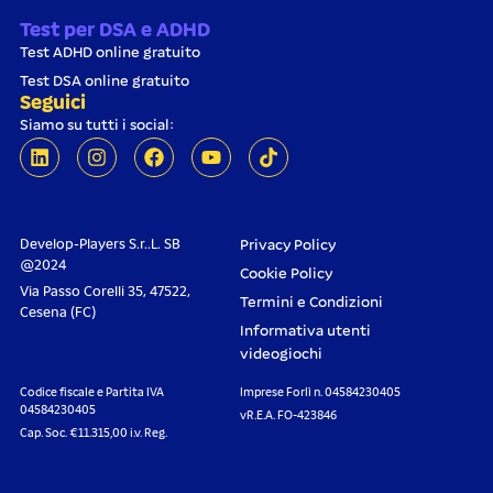
Test per DSA e ADHD
Test ADHD online gratuito
Test DSA online gratuito
Seguici
Siamo su tutti i social:
Develop-Players S.r..L. SB
Privacy Policy
@2024
Cookie Policy
Via Passo Corelli 35, 47522,
Termini e Condizioni
Cesena (FC)
Informativa utenti
videogiochi
Codice fiscale e Partita IVA
Imprese Forlì n. 04584230405
04584230405
vR.E.A. FO-423846
Cap. Soc. €11.315,00 i.v. Reg.