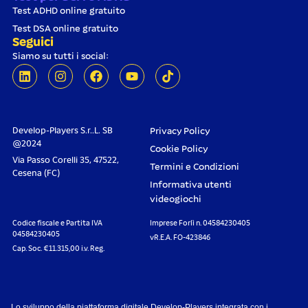
Test ADHD online gratuito
Test DSA online gratuito
Seguici
Siamo su tutti i social:
Develop-Players S.r..L. SB
Privacy Policy
@2024
Cookie Policy
Via Passo Corelli 35, 47522,
Termini e Condizioni
Cesena (FC)
Informativa utenti
videogiochi
Codice fiscale e Partita IVA
Imprese Forlì n. 04584230405
04584230405
vR.E.A. FO-423846
Cap. Soc. €11.315,00 i.v. Reg.
Lo sviluppo della piattaforma digitale Develop-Players integrata con i